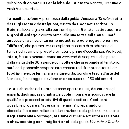
pubblico di visitare
30 Fabbriche del Gusto
tra Veneto, Trentino e
Friuli Venezia Giulia.
La manifestazione – promossa dalla guida
Venezie a Tavola
diretta
da
Luigi Costa
e da
ItalyPost
, curata da
Goodnet Territori in
Rete
, realizzata grazie alla partnership con
Berto’s
,
Lattebusche
e
Rigoni di Asiago
e giunta ormai alla sua
terza edizione
– sarà
un’occasione unica di
turismo industriale ed enogastronomico
“diffuso”
, che permetterà di esplorare i centri di produzione di
terre ricchissime di prodotti e materie prime d’eccellenza. We-Food,
infatti, è stato pensato come un weekend di scoperta, che parte
dalla visita delle 30 aziende coinvolte e che si espande al territorio:
sarà così possibile scoprire interessanti realtà imprenditoriali del
food&wine e poi fermarsi a visitare città, borghi e tesori d’arte del
Nordest, in un raggio d’azione che non supera i 250 chilometri.
Le 30 Fabbriche del Gusto saranno aperte a tutti, dai curiosi agli
esperti, dagli appassionati a chi vuole imparare a riconoscere la
qualità nei processi produttivi di questo settore. Così, sarà
possibile provare a
“sporcarsi le mani”
preparando un
cioccolatino o controllando la lavorazione della gubana, ma anche
degustare
vini e formaggi,
visitare
distillerie e frantoi e assistere
a
showcooking
con i migliori chef
della guida
Venezie a Tavola
.