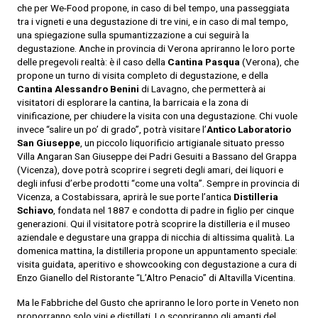
che per We-Food propone, in caso di bel tempo, una passeggiata
tra i vigneti e una degustazione di tre vini, e in caso di mal tempo,
una spiegazione sulla spumantizzazione a cui seguirà la
degustazione. Anche in provincia di Verona apriranno le loro porte
delle pregevoli realtà: è il caso della
Cantina Pasqua
(Verona), che
propone un turno di visita completo di degustazione, e della
Cantina Alessandro
Benini
di Lavagno, che permetterà ai
visitatori di esplorare la cantina, la barricaia e la zona di
vinificazione, per chiudere la visita con una degustazione. Chi vuole
invece “salire un po’ di grado”, potrà visitare l’
Antico Laboratorio
San Giuseppe
, un piccolo liquorificio artigianale situato presso
Villa Angaran San Giuseppe dei Padri Gesuiti a Bassano del Grappa
(Vicenza), dove potrà scoprire i segreti degli amari, dei liquori e
degli infusi d’erbe prodotti “come una volta”. Sempre in provincia di
Vicenza, a Costabissara, aprirà le sue porte l’antica
Distilleria
Schiavo
, fondata nel 1887 e condotta di padre in figlio per cinque
generazioni. Qui il visitatore potrà scoprire la distilleria e il museo
aziendale e degustare una grappa di nicchia di altissima qualità. La
domenica mattina, la distilleria propone un appuntamento speciale:
visita guidata, aperitivo e showcooking con degustazione a cura di
Enzo Gianello del Ristorante “L’Altro Penacio” di Altavilla Vicentina.
Ma le Fabbriche del Gusto che apriranno le loro porte in Veneto non
proporranno solo vini e distillati. Lo scopriranno gli amanti del