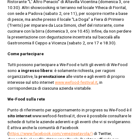
Ristorante “L’ Altro Penacio” di Altavilla Vicentina (domenica 3, ore
10.30). Altri showcooking si terranno nel locale Ytheca di Fiorital,
con sede a Padova (sabato 2, ore 11), per scoprire ricette a base
di pesce, ma anche presso il locale “La Doga” a Fiera di Primiero
(Trento) per imparare da Luca Simoni, chef del ristorante, come
cucinare con la birra (domenica 3, ore 10.45). Infine, da non perdere
la presentazione con degustazione incentrata sul baccalà alla
Gastronomia Il Ceppo a Vicenza (sabato 2, ore 17 e 18.30).
Come partecipare
Tutti possono partecipare a We-Food e tutti gli eventi di We-Food
sono
a ingresso libero:
è solamente richiesta, per ragioni
organizzative, la
prenotazione
alle visite e agli eventi di proprio
interesse sul sito internet
www.wefood-festival.it
, in
corrispondenza di ciascuna azienda visitabile.
We-Food sulla rete
Punto di riferimento per aggiornamento in progress su We-Food è il
sito internet
www.wefood-festival.it, dove è possibile consultare le
schede di tutte le aziende aderenti e gli eventi che vi si svolgeranno.
È attiva anche la comunità di Facebook
(
https://www.facebook.com/venezieatavola/)
di Twitter,