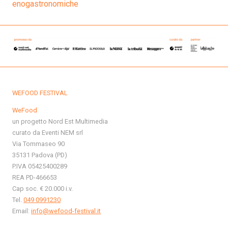
enogastronomiche
WEFOOD FESTIVAL
WeFood
un progetto Nord Est Multimedia
curato da Eventi NEM srl
Via Tommaseo 90
35131 Padova (PD)
P.IVA 05425400289
REA PD-466653
Cap soc. € 20.000 i.v.
Tel.
049 0991230
Email:
info@wefood-festival.it