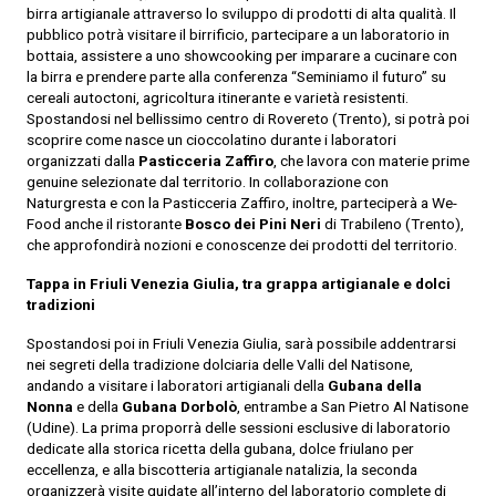
birra artigianale attraverso lo sviluppo di prodotti di alta qualità. Il
pubblico potrà visitare il birrificio, partecipare a un laboratorio in
bottaia, assistere a uno showcooking per imparare a cucinare con
la birra e prendere parte alla conferenza “Seminiamo il futuro” su
cereali autoctoni, agricoltura itinerante e varietà resistenti.
Spostandosi nel bellissimo centro di Rovereto (Trento), si potrà poi
scoprire come nasce un cioccolatino durante i laboratori
organizzati dalla
Pasticceria Zaffiro
, che lavora con materie prime
genuine selezionate dal territorio. In collaborazione con
Naturgresta e con la Pasticceria Zaffiro, inoltre, parteciperà a We-
Food anche il ristorante
Bosco dei Pini Neri
di Trabileno (Trento),
che approfondirà nozioni e conoscenze dei prodotti del territorio.
Tappa in Friuli Venezia Giulia, tra grappa artigianale e dolci
tradizioni
Spostandosi poi in Friuli Venezia Giulia, sarà possibile addentrarsi
nei segreti della tradizione dolciaria delle Valli del Natisone,
andando a visitare i laboratori artigianali della
Gubana della
Nonna
e della
Gubana Dorbolò
, entrambe a San Pietro Al Natisone
(Udine). La prima proporrà delle sessioni esclusive di laboratorio
dedicate alla storica ricetta della gubana, dolce friulano per
eccellenza, e alla biscotteria artigianale natalizia, la seconda
organizzerà visite guidate all’interno del laboratorio complete di