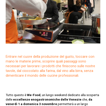
Entrare nel cuore della produzione del gusto, toccare con
mano le materie prime, scoprire quali passaggi sono
necessari per lavorare i prodotti che finiscono sulle nostre
tavole, dal cioccolato alla farina, dal vino alla birra, senza
dimenticare il mondo delle cucine professionali.
Tutto questo è
We-Food
, un lungo weekend dedicato alla scoperta
delle
eccellenze enogastronomiche delle Venezie
che,
da
venerdì 1 a domenica 3 novembre
permetterà a un largo