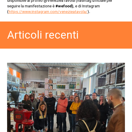
disponibile al profilo @VenezieaTavola (hashtag ufficiale per
seguire la manifestazione è
#wefood)
, e di Instagram
(
https://www.instagram.com/venezieatavola/
)
.
Articoli recenti