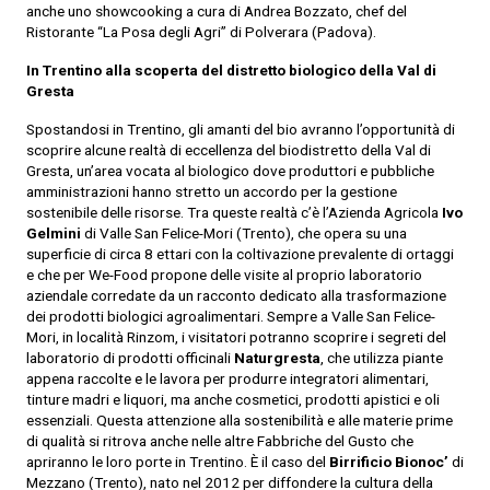
anche uno showcooking a cura di Andrea Bozzato, chef del
Ristorante “La Posa degli Agri” di Polverara (Padova).
In Trentino alla scoperta del distretto biologico della Val di
Gresta
Spostandosi in Trentino, gli amanti del bio avranno l’opportunità di
scoprire alcune realtà di eccellenza del biodistretto della Val di
Gresta, un’area vocata al biologico dove produttori e pubbliche
amministrazioni hanno stretto un accordo per la gestione
sostenibile delle risorse. Tra queste realtà c’è l’Azienda Agricola
Ivo
Gelmini
di Valle San Felice-Mori (Trento), che opera su una
superficie di circa 8 ettari con la coltivazione prevalente di ortaggi
e che per We-Food propone delle visite al proprio laboratorio
aziendale corredate da un racconto dedicato alla trasformazione
dei prodotti biologici agroalimentari. Sempre a Valle San Felice-
Mori, in località Rinzom, i visitatori potranno scoprire i segreti del
laboratorio di prodotti officinali
Naturgresta
, che utilizza piante
appena raccolte e le lavora per produrre integratori alimentari,
tinture madri e liquori, ma anche cosmetici, prodotti apistici e oli
essenziali. Questa attenzione alla sostenibilità e alle materie prime
di qualità si ritrova anche nelle altre Fabbriche del Gusto che
apriranno le loro porte in Trentino. È il caso del
Birrificio Bionoc’
di
Mezzano (Trento), nato nel 2012 per diffondere la cultura della