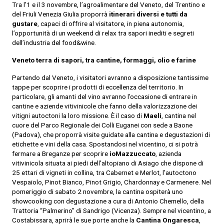
Tra l’1 e il 3 novembre, l’agroalimentare del Veneto, del Trentino e
del Friuli Venezia Giulia proporrà
itinerari diversi e tutti da
gustare
, capaci di offrire al visitatore, in piena autonomia,
l’opportunità di un weekend di relax tra sapori inediti e segreti
dell’industria del food&wine.
Veneto terra di sapori, tra cantine, formaggi, olio e farine
Partendo dal Veneto, i visitatori avranno a disposizione tantissime
tappe per scoprire i prodotti di eccellenza del territorio. In
particolare, gli amanti del vino avranno l’occasione di entrare in
cantine e aziende vitivinicole che fanno della valorizzazione dei
vitigni autoctoni la loro missione. È il caso di
Maeli
, cantina nel
cuore del Parco Regionale dei Colli Euganei con sede a Baone
(Padova), che proporrà visite guidate alla cantina e degustazioni di
etichette e vini della casa. Spostandosi nel vicentino, ci si potrà
fermare a Breganze per scoprire
ioMazzuccato
, azienda
vitivinicola situata ai piedi dell’altopiano di Asiago che dispone di
25 ettari di vigneti in collina, tra Cabernet e Merlot, l’autoctono
Vespaiolo, Pinot Bianco, Pinot Grigio, Chardonnay e Carmenere. Nel
pomeriggio di sabato 2 novembre, la cantina ospiterà uno
showcooking con degustazione a cura di Antonio Chemello, della
Trattoria “Palmerino” di Sandrigo (Vicenza). Sempre nel vicentino, a
Costabissara, aprirà le sue porte anche la
Cantina Ongaresca
,