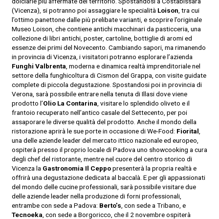
dolciarie più affermate del territorio. Spostandosi a Costabissara
(Vicenza), si potranno poi assaggiare le specialità
Loison
, tra cui
l’ottimo panettone dalle più prelibate varianti, e scoprire l’originale
Museo Loison, che contiene antichi macchinari da pasticceria, una
collezione di libri antichi, poster, cartoline, bottiglie di aromi ed
essenze dei primi del Novecento. Cambiando sapori, ma rimanendo
in provincia di Vicenza, i visitatori potranno esplorare l’azienda
Funghi Valbrenta
, moderna e dinamica realtà imprenditoriale nel
settore della funghicoltura di Cismon del Grappa, con visite guidate
complete di piccola degustazione. Spostandosi poi in provincia di
Verona, sarà possibile entrare nella tenuta di Illasi dove viene
prodotto l’
Olio La Contarina
, visitare lo splendido oliveto e il
frantoio recuperato nell’antico casale del Settecento, per poi
assaporare le diverse qualità del prodotto. Anche il mondo della
ristorazione aprirà le sue porte in occasione di We-Food:
Fiorital
,
una delle aziende leader del mercato ittico nazionale ed europeo,
ospiterà presso il proprio locale di Padova uno showcooking a cura
degli chef del ristorante, mentre nel cuore del centro storico di
Vicenza la
Gastronomia Il Ceppo
presenterà la propria realtà e
offrirà una degustazione dedicata al baccalà. E per gli appassionati
del mondo delle cucine professionali, sarà possibile visitare due
delle aziende leader nella produzione di forni professionali,
entrambe con sede a Padova:
Berto’s
, con sede a Tribano, e
Tecnoeka
, con sede a Borgoricco, che il 2 novembre ospiterà