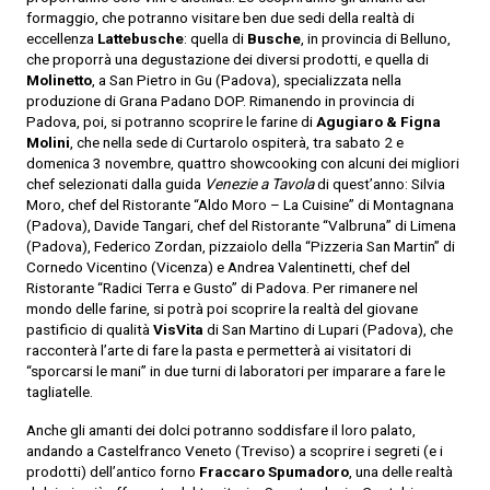
formaggio, che potranno visitare ben due sedi della realtà di
eccellenza
Lattebusche
: quella di
Busche
, in provincia di Belluno,
che proporrà una degustazione dei diversi prodotti, e quella di
Molinetto
, a San Pietro in Gu (Padova), specializzata nella
produzione di Grana Padano DOP. Rimanendo in provincia di
Padova, poi, si potranno scoprire le farine di
Agugiaro & Figna
Molini
, che nella sede di Curtarolo ospiterà, tra sabato 2 e
domenica 3 novembre, quattro showcooking con alcuni dei migliori
chef selezionati dalla guida
Venezie a Tavola
di quest’anno: Silvia
Moro, chef del Ristorante “Aldo Moro – La Cuisine” di Montagnana
(Padova), Davide Tangari, chef del Ristorante “Valbruna” di Limena
(Padova), Federico Zordan, pizzaiolo della “Pizzeria San Martin” di
Cornedo Vicentino (Vicenza) e Andrea Valentinetti, chef del
Ristorante “Radici Terra e Gusto” di Padova. Per rimanere nel
mondo delle farine, si potrà poi scoprire la realtà del giovane
pastificio di qualità
VisVita
di San Martino di Lupari (Padova), che
racconterà l’arte di fare la pasta e permetterà ai visitatori di
“sporcarsi le mani” in due turni di laboratori per imparare a fare le
tagliatelle.
Anche gli amanti dei dolci potranno soddisfare il loro palato,
andando a Castelfranco Veneto (Treviso) a scoprire i segreti (e i
prodotti) dell’antico forno
Fraccaro Spumadoro
, una delle realtà