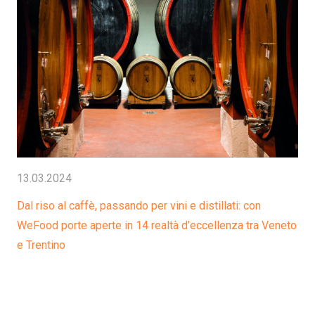
13.03.2024
Dal riso al caffè, passando per vini e distillati: con
WeFood porte aperte in 14 realtà d’eccellenza tra Veneto
e Trentino