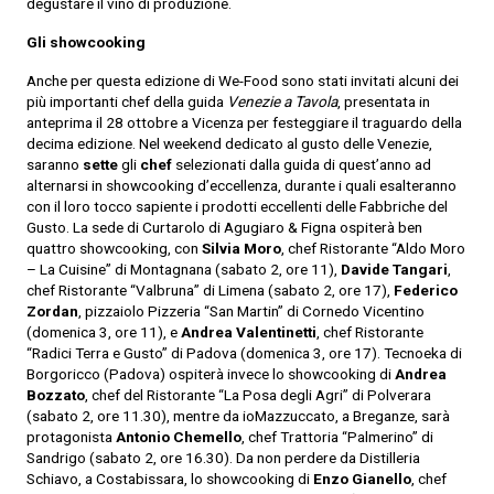
degustare il vino di produzione.
Gli showcooking
Anche per questa edizione di We-Food sono stati invitati alcuni dei
più importanti chef della guida
Venezie a Tavola
, presentata in
anteprima il 28 ottobre a Vicenza per festeggiare il traguardo della
decima edizione. Nel weekend dedicato al gusto delle Venezie,
saranno
sette
gli
chef
selezionati dalla guida di quest’anno ad
alternarsi in showcooking d’eccellenza, durante i quali esalteranno
con il loro tocco sapiente i prodotti eccellenti delle Fabbriche del
Gusto. La sede di Curtarolo di Agugiaro & Figna ospiterà ben
quattro showcooking, con
Silvia Moro
, chef Ristorante “Aldo Moro
– La Cuisine” di Montagnana (sabato 2, ore 11),
Davide Tangari
,
chef Ristorante “Valbruna” di Limena (sabato 2, ore 17),
Federico
Zordan
, pizzaiolo Pizzeria “San Martin” di Cornedo Vicentino
(domenica 3, ore 11), e
Andrea Valentinetti
, chef Ristorante
“Radici Terra e Gusto” di Padova (domenica 3, ore 17). Tecnoeka di
Borgoricco (Padova) ospiterà invece lo showcooking di
Andrea
Bozzato
, chef del Ristorante “La Posa degli Agri” di Polverara
(sabato 2, ore 11.30), mentre da ioMazzuccato, a Breganze, sarà
protagonista
Antonio Chemello
, chef Trattoria “Palmerino” di
Sandrigo (sabato 2, ore 16.30). Da non perdere da Distilleria
Schiavo, a Costabissara, lo showcooking di
Enzo Gianello
, chef