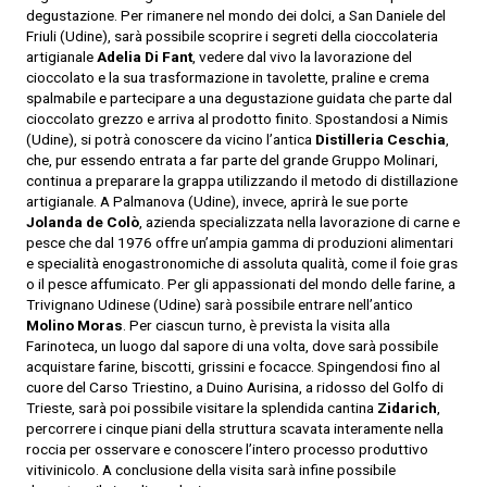
degustazione. Per rimanere nel mondo dei dolci, a San Daniele del
Friuli (Udine), sarà possibile scoprire i segreti della cioccolateria
artigianale
Adelia Di Fant
, vedere dal vivo la lavorazione del
cioccolato e la sua trasformazione in tavolette, praline e crema
spalmabile e partecipare a una degustazione guidata che parte dal
cioccolato grezzo e arriva al prodotto finito. Spostandosi a Nimis
(Udine), si potrà conoscere da vicino l’antica
Distilleria Ceschia
,
che, pur essendo entrata a far parte del grande Gruppo Molinari,
continua a preparare la grappa utilizzando il metodo di distillazione
artigianale. A Palmanova (Udine), invece, aprirà le sue porte
Jolanda de Colò
, azienda specializzata nella lavorazione di carne e
pesce che dal 1976 offre un’ampia gamma di produzioni alimentari
e specialità enogastronomiche di assoluta qualità, come il foie gras
o il pesce affumicato. Per gli appassionati del mondo delle farine, a
Trivignano Udinese (Udine) sarà possibile entrare nell’antico
Molino Moras
. Per ciascun turno, è prevista la visita alla
Farinoteca, un luogo dal sapore di una volta, dove sarà possibile
acquistare farine, biscotti, grissini e focacce. Spingendosi fino al
cuore del Carso Triestino, a Duino Aurisina, a ridosso del Golfo di
Trieste, sarà poi possibile visitare la splendida cantina
Zidarich
,
percorrere i cinque piani della struttura scavata interamente nella
roccia per osservare e conoscere l’intero processo produttivo
vitivinicolo. A conclusione della visita sarà infine possibile