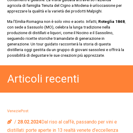
agricola di famiglia Tenuta del Cigno a Modena è un’occasione per
apprezzare la qualità e la varietà dei prodotti Malpighi.
Ma l’Emilia-Romagna non è solo vino e aceto. Infatti,
Roteglia 1848
,
con sede a Sassuolo (MO), celebra la lunga tradizione nella
produzione di distillati e liquori, come il Nocino e il Sassolino,
seguendo ricette storiche tramandate di generazione in
generazione. Un tour guidato racconterà la storia di questa
distilleria oggi gestita da un gruppo di giovani sassolesi e offrirà la
possibilità di degustare le sue creazioni più apprezzate.
Articoli recenti
VeneziePost
28.02.2024
Dal riso al caffè, passando per vini e
distillati: porte aperte in 13 realtà venete d’eccellenza