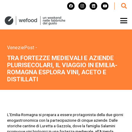
VeneziePost
-
TRA FORTEZZE MEDIEVALI E AZIENDE
PLURISECOLARI, IL VIAGGIO IN EMILIA-
ROMAGNA ESPLORA VINI, ACETO E
DISTILLATI
L’Emilia-Romagna si prepara a essere protagonista della due giorni
enogastronomica con la partecipazione di cinque aziende. Dalle
storiche cantine di Luretta a Gazzola, dove la famiglia Salamini
promuove vini biologici in una fortezza medievale, all’Azienda