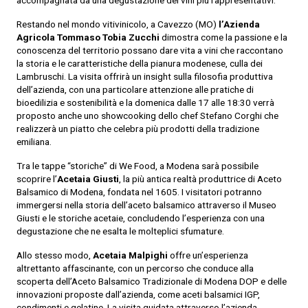
accompagnata da una degustazione dei vini più rappresentativi.
Restando nel mondo vitivinicolo, a Cavezzo (MO)
l’Azienda
Agricola Tommaso Tobia Zucchi
dimostra come la passione e la
conoscenza del territorio possano dare vita a vini che raccontano
la storia e le caratteristiche della pianura modenese, culla dei
Lambruschi. La visita offrirà un insight sulla filosofia produttiva
dell’azienda, con una particolare attenzione alle pratiche di
bioedilizia e sostenibilità e la domenica dalle 17 alle 18:30 verrà
proposto anche uno showcooking dello chef Stefano Corghi che
realizzerà un piatto che celebra più prodotti della tradizione
emiliana.
Tra le tappe “storiche” di We Food, a Modena sarà possibile
scoprire l’
Acetaia Giusti
, la più antica realtà produttrice di Aceto
Balsamico di Modena, fondata nel 1605. I visitatori potranno
immergersi nella storia dell’aceto balsamico attraverso il Museo
Giusti e le storiche acetaie, concludendo l’esperienza con una
degustazione che ne esalta le molteplici sfumature.
Allo stesso modo,
Acetaia Malpighi
offre un’esperienza
altrettanto affascinante, con un percorso che conduce alla
scoperta dell’Aceto Balsamico Tradizionale di Modena DOP e delle
innovazioni proposte dall’azienda, come aceti balsamici IGP,
condimenti e gelatine. La visita guidata attraverso l’azienda