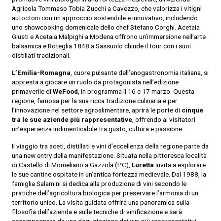
Agricola Tommaso Tobia Zucchi a Cavezzo, che valorizza i vitigni
autoctoni con un approccio sostenibile e innovativo, includendo
uno showcooking domenicale dello chef Stefano Corghi. Acetaia
Giusti e Acetaia Malpighi a Modena offrono un’immersione nell’arte
balsamica e Roteglia 1848 a Sassuolo chiude il tour con i suoi
distillati tradizionali.
L’Emilia-Romagna
, cuore pulsante dell’enogastronomia italiana, si
appresta a giocare un ruolo da protagonista nell’edizione
primaverile di
WeFood
, in programma il 16 e 17 marzo. Questa
regione, famosa per la sua ricca tradizione culinaria e per
l’innovazione nel settore agroalimentare, aprirà le porte di
cinque
tra le sue aziende più rappresentative
, offrendo ai visitatori
un’esperienza indimenticabile tra gusto, cultura e passione.
Il viaggio tra aceti, distillati e vini d’eccellenza della regione parte da
una new entry della manifestazione. Situata nella pittoresca località
di Castello di Momeliano a Gazzola (PC),
Luretta
invita a esplorare
le sue cantine ospitate in un’antica fortezza medievale. Dal 1988, la
famiglia Salamini si dedica alla produzione di vini secondo le
pratiche dell’agricoltura biologica per preservare l’armonia di un
territorio unico. La visita guidata offrirà una panoramica sulla
filosofia dell’azienda e sulle tecniche di vinificazione e sarà