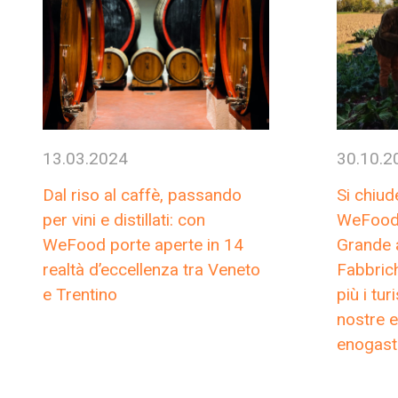
13.03.2024
30.10.2
Dal riso al caffè, passando
Si chiud
per vini e distillati: con
WeFood 
WeFood porte aperte in 14
Grande a
realtà d’eccellenza tra Veneto
Fabbric
e Trentino
più i tur
nostre e
enogast