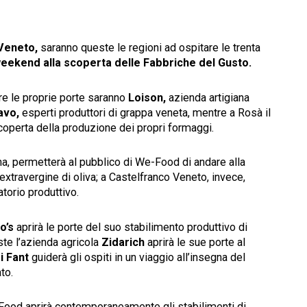
Veneto,
saranno queste le regioni ad ospitare le trenta
eekend alla scoperta delle Fabbriche del Gusto.
ire le proprie porte saranno
Loison,
azienda artigiana
iavo,
esperti produttori di grappa veneta,
mentre a Rosà il
scoperta della produzione dei propri formaggi.
ona, permetterà al pubblico di We-Food di andare alla
extravergine di oliva; a Castelfranco Veneto, invece,
atorio produttivo.
o’s
aprirà le porte del suo stabilimento produttivo di
este l’azienda agricola
Zidarich
aprirà le sue porte al
i Fant
guiderà gli ospiti in un viaggio all’insegna del
to.
-Food aprirà contemporaneamente
gli stabilimenti di