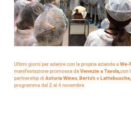
Ultimi giorni per aderire con la propria azienda a
We-F
manifestazione promossa da
Venezie a Tavola,
con 
partnership di
Astoria Wines
,
Berto’s
e
Lattebusche
programma dal 2 al 4 novembre.