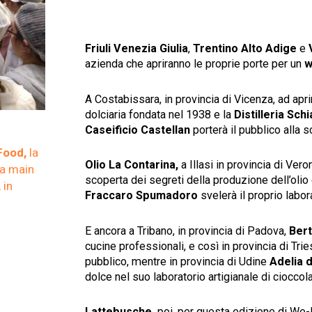
Friuli Venezia Giulia
,
Trentino Alto Adige
e
azienda che apriranno le proprie porte per un
w
A Costabissara, in provincia di Vicenza, ad apr
dolciaria fondata nel 1938 e la
Distilleria Sch
Caseificio Castellan
porterà il pubblico alla 
ood,
la
Olio La Contarina,
a Illasi in provincia di Ver
la main
scoperta dei segreti della produzione dell’olio 
,
in
Fraccaro Spumadoro
svelerà il proprio labor
E ancora a Tribano, in provincia di Padova,
Bert
cucine professionali, e così in provincia di Tri
pubblico, mentre in provincia di Udine
Adelia d
dolce nel suo laboratorio artigianale di cioccola
Lattebusche,
poi,
per questa edizione di We