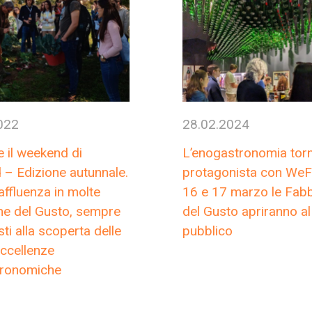
022
28.02.2024
e il weekend di
L’enogastronomia tor
– Edizione autunnale.
protagonista con WeFo
ffluenza in molte
16 e 17 marzo le Fab
he del Gusto, sempre
del Gusto apriranno al
isti alla scoperta delle
pubblico
ccellenze
ronomiche