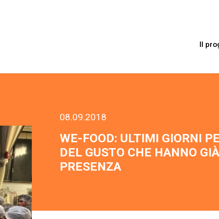
Il pro
08.09.2018
WE-FOOD: ULTIMI GIORNI P
DEL GUSTO CHE HANNO GI
PRESENZA