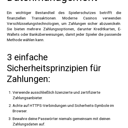
Ein wichtiger Bestandteil des Spielerschutzes betrifft die
finanziellen Transaktionen. Moderne Casinos verwenden
Verschlüsselungstechnologien, um Zahlungen sicher abzuwickeln.
Sie bieten mehrere Zahlungsoptionen, darunter Kreditkarten, E-
Wallets oder Banküberweisungen, damit jeder Spieler die passende
Methode wählen kann.
3 einfache
Sicherheitsprinzipien für
Zahlungen:
Verwende ausschließlich lizenzierte und zertifizierte
Zahlungsanbieter.
Achte auf HTTPS-Verbindungen und Sicherheits-Symbole im
Browser.
Bewahre deine Passwörter niemals gemeinsam mit deinen
Zahlungsdaten auf.