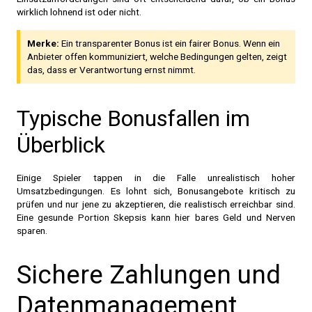
wirklich lohnend ist oder nicht.
Merke:
Ein transparenter Bonus ist ein fairer Bonus. Wenn ein
Anbieter offen kommuniziert, welche Bedingungen gelten, zeigt
das, dass er Verantwortung ernst nimmt.
Typische Bonusfallen im
Überblick
Einige Spieler tappen in die Falle unrealistisch hoher
Umsatzbedingungen. Es lohnt sich, Bonusangebote kritisch zu
prüfen und nur jene zu akzeptieren, die realistisch erreichbar sind.
Eine gesunde Portion Skepsis kann hier bares Geld und Nerven
sparen.
Sichere Zahlungen und
Datenmanagement