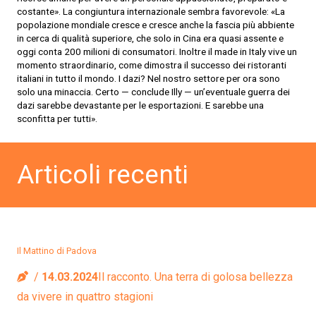
costante». La congiuntura internazionale sembra favorevole: «La
popolazione mondiale cresce e cresce anche la fascia più abbiente
in cerca di qualità superiore, che solo in Cina era quasi assente e
oggi conta 200 milioni di consumatori. Inoltre il made in Italy vive un
momento straordinario, come dimostra il successo dei ristoranti
italiani in tutto il mondo. I dazi? Nel nostro settore per ora sono
solo una minaccia. Certo — conclude Illy — un’eventuale guerra dei
dazi sarebbe devastante per le esportazioni. E sarebbe una
sconfitta per tutti».
Articoli recenti
Il Mattino di Padova
14.03.2024
Il racconto. Una terra di golosa bellezza
da vivere in quattro stagioni