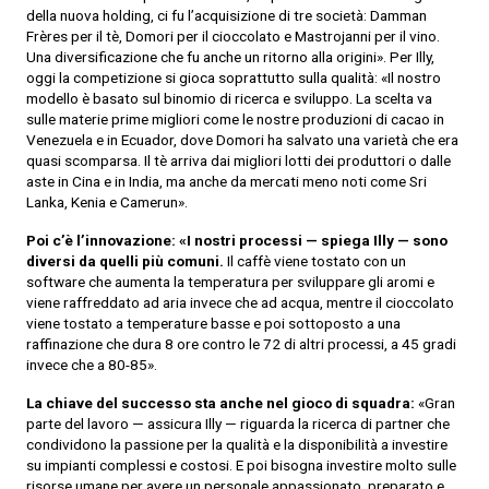
della nuova holding, ci fu l’acquisizione di tre società: Damman
Frères per il tè, Domori per il cioccolato e Mastrojanni per il vino.
Una diversificazione che fu anche un ritorno alla origini». Per Illy,
oggi la competizione si gioca soprattutto sulla qualità: «Il nostro
modello è basato sul binomio di ricerca e sviluppo. La scelta va
sulle materie prime migliori come le nostre produzioni di cacao in
Venezuela e in Ecuador, dove Domori ha salvato una varietà che era
quasi scomparsa. Il tè arriva dai migliori lotti dei produttori o dalle
aste in Cina e in India, ma anche da mercati meno noti come Sri
Lanka, Kenia e Camerun».
Poi c’è l’innovazione: «I nostri processi — spiega Illy — sono
diversi da quelli più comuni.
Il caffè viene tostato con un
software che aumenta la temperatura per sviluppare gli aromi e
viene raffreddato ad aria invece che ad acqua, mentre il cioccolato
viene tostato a temperature basse e poi sottoposto a una
raffinazione che dura 8 ore contro le 72 di altri processi, a 45 gradi
invece che a 80-85».
La chiave del successo sta anche nel gioco di squadra:
«Gran
parte del lavoro — assicura Illy — riguarda la ricerca di partner che
condividono la passione per la qualità e la disponibilità a investire
su impianti complessi e costosi. E poi bisogna investire molto sulle
risorse umane per avere un personale appassionato, preparato e