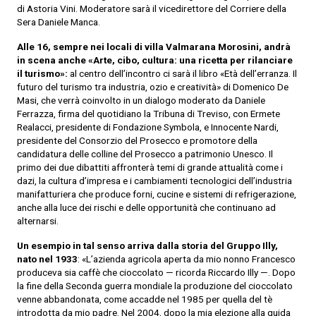
di Astoria Vini. Moderatore sarà il vicedirettore del Corriere della
Sera Daniele Manca.
Alle 16, sempre nei locali di villa Valmarana Morosini, andrà
in scena anche «Arte, cibo, cultura: una ricetta per rilanciare
il turismo»:
al centro dell’incontro ci sarà il libro «Età dell’erranza. Il
futuro del turismo tra industria, ozio e creatività» di Domenico De
Masi, che verrà coinvolto in un dialogo moderato da Daniele
Ferrazza, firma del quotidiano la Tribuna di Treviso, con Ermete
Realacci, presidente di Fondazione Symbola, e Innocente Nardi,
presidente del Consorzio del Prosecco e promotore della
candidatura delle colline del Prosecco a patrimonio Unesco. Il
primo dei due dibattiti affronterà temi di grande attualità come i
dazi, la cultura d’impresa e i cambiamenti tecnologici dell’industria
manifatturiera che produce forni, cucine e sistemi di refrigerazione,
anche alla luce dei rischi e delle opportunità che continuano ad
alternarsi.
Un esempio in tal senso arriva dalla storia del Gruppo Illy,
nato nel 1933
: «L’azienda agricola aperta da mio nonno Francesco
produceva sia caffè che cioccolato — ricorda Riccardo Illy —. Dopo
la fine della Seconda guerra mondiale la produzione del cioccolato
venne abbandonata, come accadde nel 1985 per quella del tè
introdotta da mio padre. Nel 2004, dopo la mia elezione alla guida