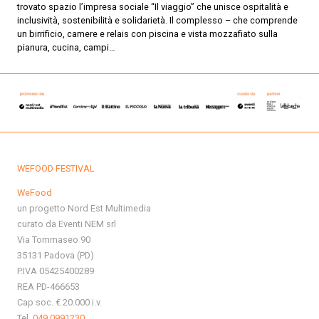
trovato spazio l’impresa sociale “Il viaggio” che unisce ospitalità e
inclusività, sostenibilità e solidarietà. Il complesso – che comprende
un birrificio, camere e relais con piscina e vista mozzafiato sulla
pianura, cucina, campi…
WEFOOD FESTIVAL
WeFood
un progetto Nord Est Multimedia
curato da Eventi NEM srl
Via Tommaseo 90
35131 Padova (PD)
P.IVA 05425400289
REA PD-466653
Cap soc. € 20.000 i.v.
Tel.
049 0991230