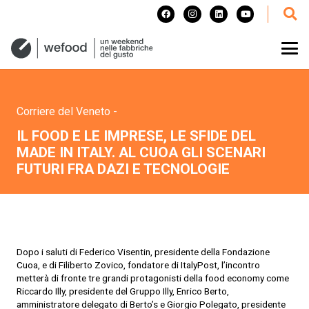
Corriere del Veneto
-
IL FOOD E LE IMPRESE, LE SFIDE DEL
MADE IN ITALY. AL CUOA GLI SCENARI
FUTURI FRA DAZI E TECNOLOGIE
Dopo i saluti di Federico Visentin, presidente della Fondazione
Cuoa, e di Filiberto Zovico, fondatore di ItalyPost, l’incontro
metterà di fronte tre grandi protagonisti della food economy come
Riccardo Illy, presidente del Gruppo Illy, Enrico Berto,
amministratore delegato di Berto’s e Giorgio Polegato, presidente