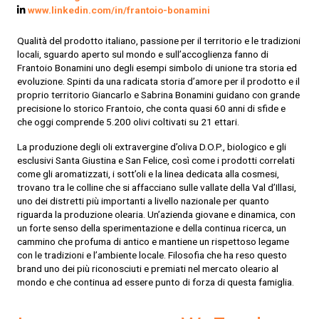
www.linkedin.com/in/frantoio-bonamini
Qualità del prodotto italiano, passione per il territorio e le tradizioni
locali, sguardo aperto sul mondo e sull’accoglienza fanno di
Frantoio Bonamini uno degli esempi simbolo di unione tra storia ed
evoluzione. Spinti da una radicata storia d’amore per il prodotto e il
proprio territorio Giancarlo e Sabrina Bonamini guidano con grande
precisione lo storico Frantoio, che conta quasi 60 anni di sfide e
che oggi comprende 5.200 olivi coltivati su 21 ettari.
La produzione degli oli extravergine d’oliva D.O.P., biologico e gli
esclusivi Santa Giustina e San Felice, così come i prodotti correlati
come gli aromatizzati, i sott’oli e la linea dedicata alla cosmesi,
trovano tra le colline che si affacciano sulle vallate della Val d’Illasi,
uno dei distretti più importanti a livello nazionale per quanto
riguarda la produzione olearia. Un’azienda giovane e dinamica, con
un forte senso della sperimentazione e della continua ricerca, un
cammino che profuma di antico e mantiene un rispettoso legame
con le tradizioni e l’ambiente locale. Filosofia che ha reso questo
brand uno dei più riconosciuti e premiati nel mercato oleario al
mondo e che continua ad essere punto di forza di questa famiglia.