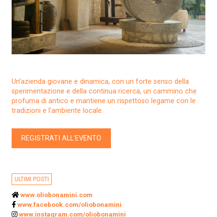
Un’azienda giovane e dinamica, con un forte senso della
sperimentazione e della continua ricerca, un cammino che
profuma di antico e mantiene un rispettoso legame con le
tradizioni e l’ambiente locale.
REGISTRATI ALL'EVENTO
ULTIMI POSTI
www.oliobonamini.com
www.facebook.com/oliobonamini
www.instagram.com/oliobonamini