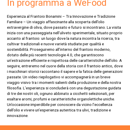
In programma a WeFood
Esperienza al Frantoio Bonamini – Tra Innovazione e Tradizione
Familiare – Un viaggio affascinante alla scoperta dell’olio
extravergine di oliva, dove passato e futuro si incontrano. La visita
inizia con una passeggiata nell’uliveto sperimentale, situato proprio
accanto al frantoio: un luogo dove la natura incontra la ricerca, tra
cultivar tradizionali e nuove varietà studiate per qualità e
sostenibilità. Proseguiremo all’interno del frantoio moderno,
dotato delle più recenti tecnologie 4.0, che garantiscono
un’estrazione efficiente e rispettosa delle caratteristiche dell’olio. A
seguire, entreremo nel cuore della storia con il frantoio antico, dove
i macchinari storici raccontano il sapere e la fatica delle generazioni
passate. Un video riepilogativo vi accompagnerà in un breve
viaggio visivo tra i momenti salienti della produzione e della nostra
filosofia. L’esperienza si concluderà con una degustazione guidata
di tre dei nostri oli, ognuno abbinato a cicchetti selezionati, per
esaltare aromi, profumi e caratteristiche organolettiche uniche.
Un’occasione imperdibile per conoscere da vicino l’eccellenza
dell’olio e vivere un’esperienza autentica tra ulivi, tradizione e
innovazione.