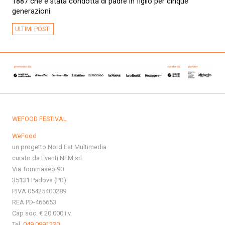
1887 che è stata condotta di padre in figlio per cinque
generazioni.
ULTIMI POSTI
WEFOOD FESTIVAL
WeFood
un progetto Nord Est Multimedia
curato da Eventi NEM srl
Via Tommaseo 90
35131 Padova (PD)
P.IVA 05425400289
REA PD-466653
Cap soc. € 20.000 i.v.
Tel.
049 0991230