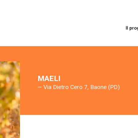
Il pro
MAELI
— Via Dietro Cero 7, Baone (PD)