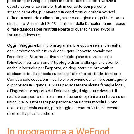
passione per i viaggi in paesi molto lontani dai nostri. Grazie a
queste esperienze sono entrati in contatto con persone
straordinarie che, pur vivendo in condizioni di grande povertà,
difficoltà sanitarie e alimentari, vivono con gioia e dignità del poco
che hanno. A inizio del 2019, di ritorno dalla Dancalia, hanno deciso
di fare qualcosa per restituire parte di quanto hanno avuto la
fortuna di ricevere.
Oggi Il Viaggio è birrificio artigianale, brewpub e relais, tre realtà
con l’ambizioso obiettivo di coniugare l’aspetto sociale con
l’eccellenza. Attorno coltivazioni biologiche di orzo e ceci e
l’oliveto. In carta ci sono 7 tipologie di birra alla spina, disponibili
anche in bottiglia per l’asporto, da degustare nel brewpub in
abbinamento alla piccola cucina ispirata ai prodotti del territorio.
Con due sole eccezioni: il caffè che proviene dalla micropiantagione
di proprietà in Uganda, avviata per sostenere alcune famiglie locali,
e l’ingrediente segreto del Dolceviaggio, il signature dessert. Il
relais è composto da tre camere, due su due piani e una terza su un
unico livello, attrezzata per persone con ridotta mobilità. Sono
dotate di piccola cucina, parcheggio e dehor privato e accesso
diretto alla piscina a sfioro.
In programma a WeFood