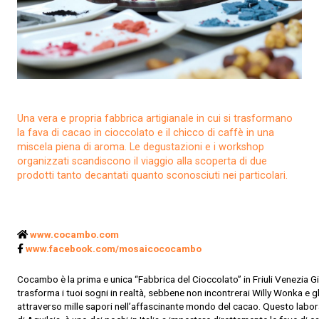
Una vera e propria fabbrica artigianale in cui si trasformano
la fava di cacao in cioccolato e il chicco di caffè in una
miscela piena di aroma. Le degustazioni e i workshop
organizzati scandiscono il viaggio alla scoperta di due
prodotti tanto decantati quanto sconosciuti nei particolari.
www.cocambo.com
www.facebook.com/mosaicococambo
Cocambo
è
la
prima e unica
“
Fabbrica del Cioccolat
o”
in Friuli Venezia Gi
trasforma i tuoi
sogni in realtà
, s
ebbene non incontrerai Willy Wonka e g
attraverso mille sapori nell’affascinante mondo del cacao. Questo labora