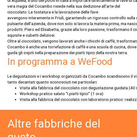
di Aquileia, è uno dei pochi in Italia a importare direttamente le fave di c
vera magia del
Cocambo
risiede nella sua dedizione all’arte del
cioccolato. La tostatura e la lavorazione delle fave
avvengono interamente in Friuli, garantendo un rigoroso controllo sulla qua
pulsante dell’azienda, dove non solo si lavora la materia prima, ma nasco
prodotti. Piero ed Elisabetta, grazie alla loro passione, trasformano il ci
squisite e cubetti deliziosi.
O
ltre al cioccolato, vengono lavorati anche i chicchi di caffè, trasforman
Cocambo
è anche una torrefazione di caffè e una scuola di cucina, dov
guida gli ospiti nella
preparazione dei piatti tipici della nostra terra.
In programma a WeFood
Le degustazioni e i workshop organizzati
da
Cocambo
scandiscono il v
tanto decantati quanto sconosciuti nei particolari
:
Visita alla fabbrica del cioccolato con degustazione guidata
(40 
Workshop pratico salato
“
I piatti tipici
”
(1 ora)
Visita alla fabbrica del cioccolato con laboratorio pratico
:
realizz
Altre fabbriche del