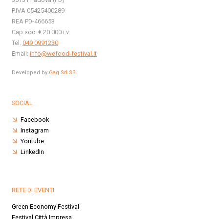
P.IVA 05425400289
REA PD-466653
Cap soc. € 20.000 i.v.
Tel.
049 0991230
Email:
info@wefood-festival.it
Developed by
Gag Srl SB
SOCIAL
Facebook
Instagram
Youtube
LinkedIn
RETE DI EVENTI
Green Economy Festival
Festival Città Impresa